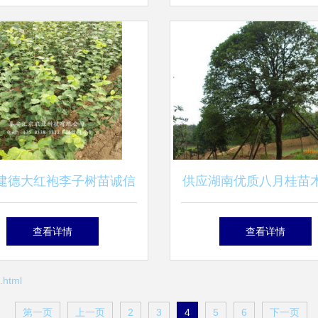
建德大红袍李子树苗诚信
供应湖南优质八月桂苗
商家 苗木选购指南
在农苗网与浏阳林子洲
查看详情
查看详情
html
第一页
上一页
2
3
4
5
6
下一页