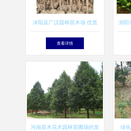
沭阳县广汉园林苗木场 优质
浏阳
苗木的绿色产业基地
合
查看详情
河南苗木花木园林苗圃场的发
绿化