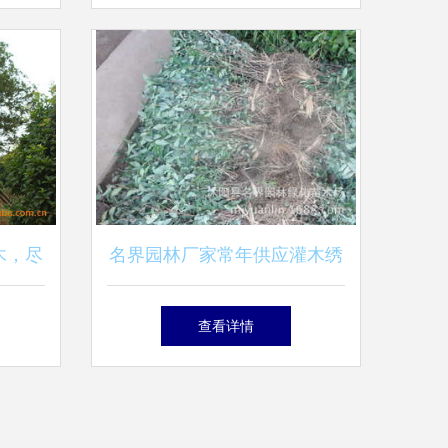
木，尽
名界园林厂家常年供应灌木绣
苗圃
线菊——高品质苗木，专业指
查看详情
导价尽在农苗网