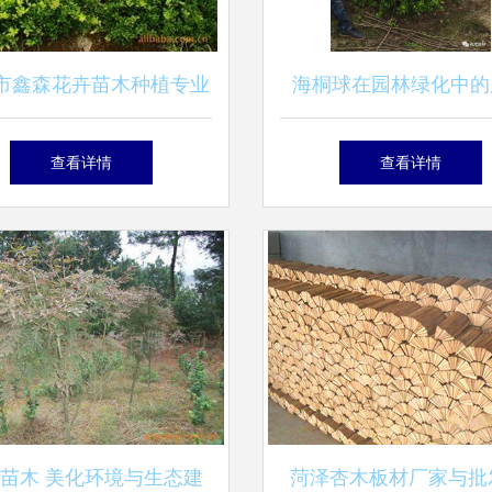
市鑫森花卉苗木种植专业
海桐球在园林绿化中的
作社绿化苗木产品列表
查看详情
查看详情
苗木 美化环境与生态建
菏泽杏木板材厂家与批