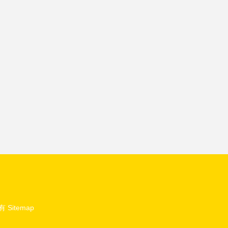
有
Sitemap