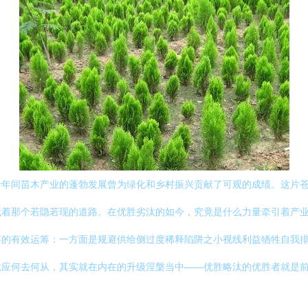
十年间苗木产业的蓬勃发展曾为绿化和乡村振兴贡献了可观的成绩。这片
找着那个若隐若现的道路。在优胜劣汰的如今，究竟是什么力量牵引着产
存的有效运筹：一方面是规避供给侧过度稀释陷阱之小视线利益牺牲自我
竟应何去何从，其实就在内在的升级涅槃当中——优胜略汰的优胜者就是