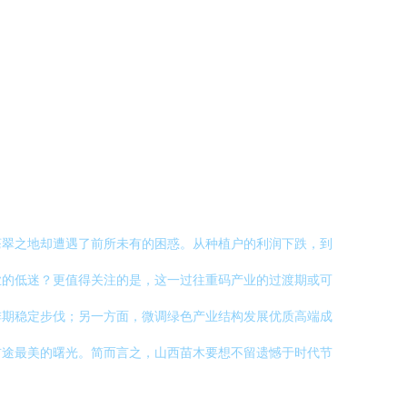
苍翠之地却遭遇了前所未有的困惑。从种植户的利润下跌，到
业的低迷？更值得关注的是，这一过往重码产业的过渡期或可
排期稳定步伐；另一方面，微调绿色产业结构发展优质高端成
前途最美的曙光。简而言之，山西苗木要想不留遗憾于时代节