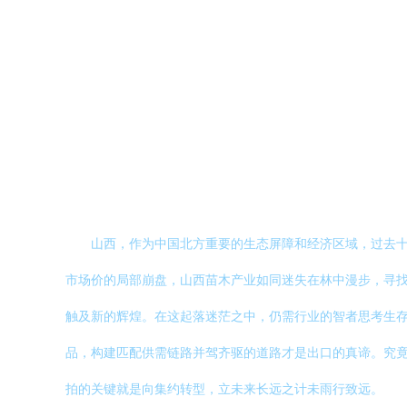
山西，作为中国北方重要的生态屏障和经济区域，过去
市场价的局部崩盘，山西苗木产业如同迷失在林中漫步，寻
触及新的辉煌。在这起落迷茫之中，仍需行业的智者思考生
品，构建匹配供需链路并驾齐驱的道路才是出口的真谛。究
拍的关键就是向集约转型，立未来长远之计未雨行致远。