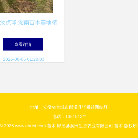
汝贞球 湖南苗木基地精
品球类批发指南
查看详情
26-08-06 01:28:03
地址：安徽省宣城市郎溪县毕桥镇团结圩
电话：1351513**
 © 2026
www.ahrtst.com
苗木
郎溪县润田生态农业有限公司
苗木
版权所