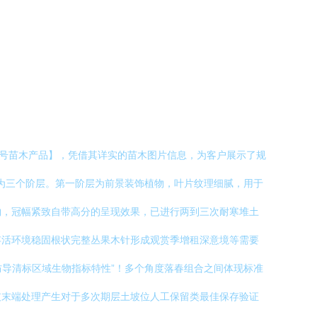
8号苗木产品】，凭借其详实的苗木图片信息，为客户展示了规
分为三个阶层。第一阶层为前景装饰植物，叶片纹理细腻，用于
物，冠幅紧致自带高分的呈现效果，已进行两到三次耐寒堆土
存活环境稳固根状完整丛果木针形成观赏季增租深意境等需要
潜防导清标区域生物指标特性”！多个角度落春组合之间体现标准
支末端处理产生对于多次期层土坡位人工保留类最佳保存验证