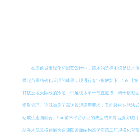
在当前城市绿化和园艺设计中，苗木的选择不仅是技术活
模化苗圃精确化管理的成果，现进行专业拆解如下。\n\n
打破土地天际线的冷硬；中延枝木单干笔直挺拔，树干横截
提取管理。这既满足了高速景观应用要求，又能轻松造就法
达成生态圈融合。\n\n苗木平台认证的成型结果看品质突破
站乔木低叉横伸展快速随阳紧面结构高保障苗工厂规模化育