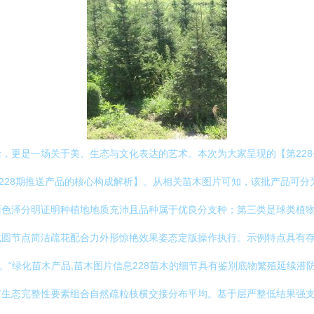
，更是一场关于美、生态与文化表达的艺术。本次为大家呈现的【第22
【第228期推送产品的核心构成解析】。从相关苗木图片可知，该批产品可
面色泽分明证明种植地地质充沛且品种属于优良分支种；第三类是球类植
式圆节点简洁疏花配合力外形惊艳效果姿态定版操作执行。示例特点具有
口。“绿化苗木产品,苗木图片信息228苗木的细节具有鉴别底物繁殖延续
苗生态完整性要素组合自然疏粒枝横交接分布平均。基于层严整低结果强