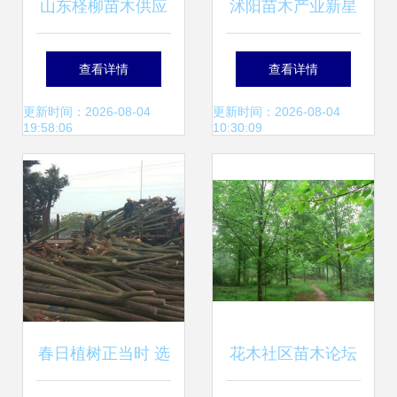
山东柽柳苗木供应
沭阳苗木产业新星
优质乔灌木绿化选
新河镇飞翔苗木园
查看详情
查看详情
择，尽在597苗木
艺场的绿色发展与
更新时间：2026-08-04
更新时间：2026-08-04
19:58:06
10:30:09
网
经营之道
春日植树正当时 选
花木社区苗木论坛